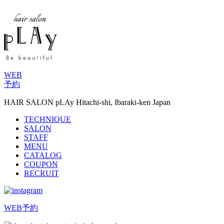
WEB
予約
HAIR SALON pLAy Hitachi-shi, Ibaraki-ken Japan
TECHNIQUE
SALON
STAFF
MENU
CATALOG
COUPON
RECRUIT
WEB予約