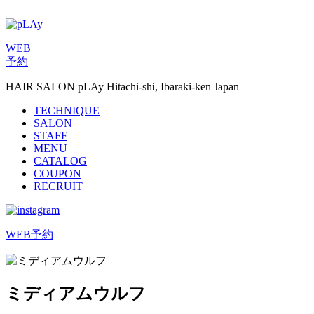
WEB
予約
HAIR SALON pLAy Hitachi-shi, Ibaraki-ken Japan
TECHNIQUE
SALON
STAFF
MENU
CATALOG
COUPON
RECRUIT
WEB予約
ミディアムウルフ