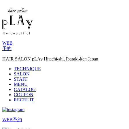
WEB
予約
HAIR SALON pLAy Hitachi-shi, Ibaraki-ken Japan
TECHNIQUE
SALON
STAFF
MENU
CATALOG
COUPON
RECRUIT
WEB予約