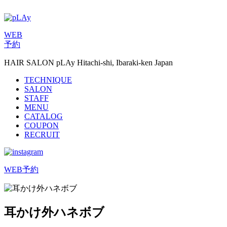
WEB
予約
HAIR SALON pLAy Hitachi-shi, Ibaraki-ken Japan
TECHNIQUE
SALON
STAFF
MENU
CATALOG
COUPON
RECRUIT
WEB予約
耳かけ外ハネボブ