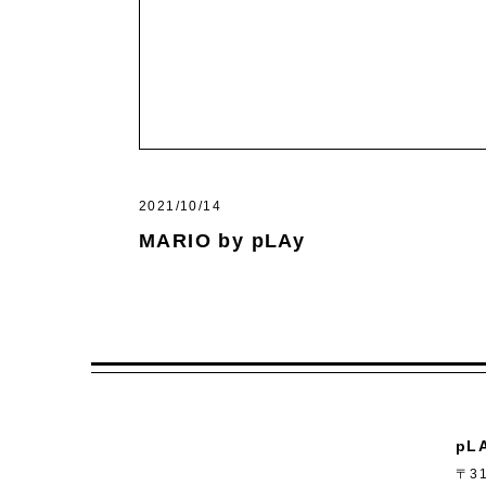
2021/10/14
MARIO by pLAy
pL
〒31