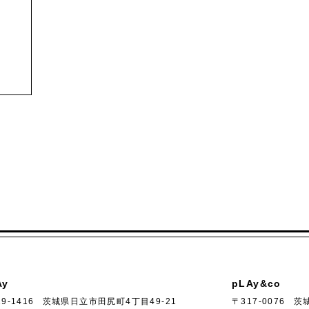
Ay
pLAy&co
9-1416
茨城県日立市田尻町4丁目49-21
〒317-0076
茨城